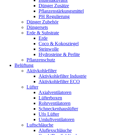
Blütenaktivator
Dünger Zusätze
Pflanzenstärkungsmittel
PH Regulierung
Dünger Zubehör
Düngersets
Erde & Substrate
Erde
Coco & Kokosziegel
Steinwolle
Hydrosteine & Perlite
Pflanzenschutz
Belüftung
Aktivkohlefilter
Aktivkohlefilter Industrie
Aktivkohlefilter ECO
Lüfter
Axialventilatoren
Lüfterboxen
Rohrventilatoren
Schneckenhauslüfter
Ufo Lüfter
Umluftventilatoren
Luftschläuche
Aluflexschläuche