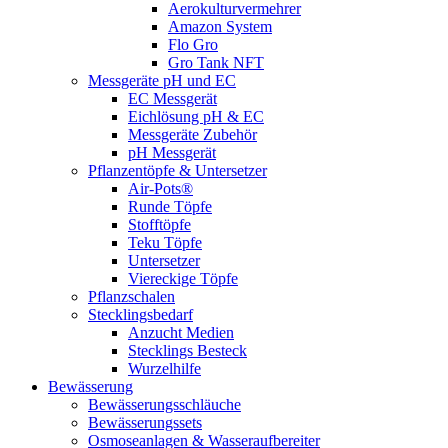
Aerokulturvermehrer
Amazon System
Flo Gro
Gro Tank NFT
Messgeräte pH und EC
EC Messgerät
Eichlösung pH & EC
Messgeräte Zubehör
pH Messgerät
Pflanzentöpfe & Untersetzer
Air-Pots®
Runde Töpfe
Stofftöpfe
Teku Töpfe
Untersetzer
Viereckige Töpfe
Pflanzschalen
Stecklingsbedarf
Anzucht Medien
Stecklings Besteck
Wurzelhilfe
Bewässerung
Bewässerungsschläuche
Bewässerungssets
Osmoseanlagen & Wasseraufbereiter