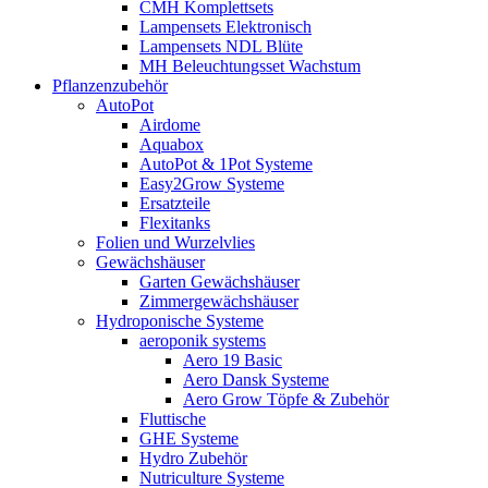
CMH Komplettsets
Lampensets Elektronisch
Lampensets NDL Blüte
MH Beleuchtungsset Wachstum
Pflanzenzubehör
AutoPot
Airdome
Aquabox
AutoPot & 1Pot Systeme
Easy2Grow Systeme
Ersatzteile
Flexitanks
Folien und Wurzelvlies
Gewächshäuser
Garten Gewächshäuser
Zimmergewächshäuser
Hydroponische Systeme
aeroponik systems
Aero 19 Basic
Aero Dansk Systeme
Aero Grow Töpfe & Zubehör
Fluttische
GHE Systeme
Hydro Zubehör
Nutriculture Systeme