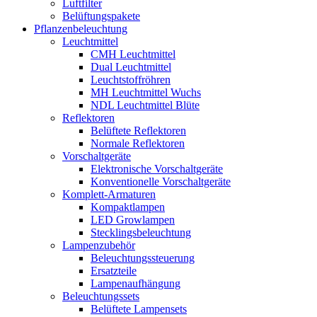
Luftfilter
Belüftungspakete
Pflanzenbeleuchtung
Leuchtmittel
CMH Leuchtmittel
Dual Leuchtmittel
Leuchtstoffröhren
MH Leuchtmittel Wuchs
NDL Leuchtmittel Blüte
Reflektoren
Belüftete Reflektoren
Normale Reflektoren
Vorschaltgeräte
Elektronische Vorschaltgeräte
Konventionelle Vorschaltgeräte
Komplett-Armaturen
Kompaktlampen
LED Growlampen
Stecklingsbeleuchtung
Lampenzubehör
Beleuchtungssteuerung
Ersatzteile
Lampenaufhängung
Beleuchtungssets
Belüftete Lampensets