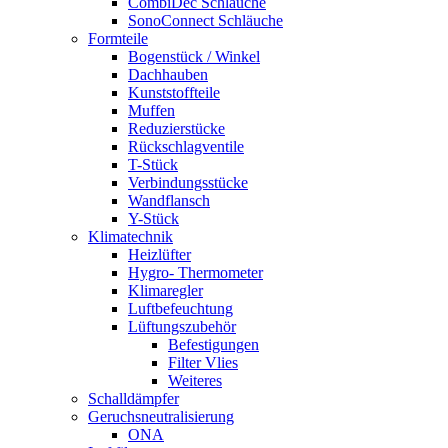
CombiDec Schläuche
SonoConnect Schläuche
Formteile
Bogenstück / Winkel
Dachhauben
Kunststoffteile
Muffen
Reduzierstücke
Rückschlagventile
T-Stück
Verbindungsstücke
Wandflansch
Y-Stück
Klimatechnik
Heizlüfter
Hygro- Thermometer
Klimaregler
Luftbefeuchtung
Lüftungszubehör
Befestigungen
Filter Vlies
Weiteres
Schalldämpfer
Geruchsneutralisierung
ONA