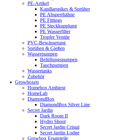
PE-Artikel
Kapillarspikes & Sprüher
PE Absperrhähne
PE Fittings
PE Steckkupplung
PE Wasserfilter
Tropfer Ventile
PVC-Bewässerung
Sprühen & Gießen
Wasserpumpen
Belüftungspumpen
Tauchpumpen
Wassertanks
Zubehör
Growboxen
Homebox Ambient
HomeLab
DiamondBox
DiamondBox Silver Line
Secret Jardin
Dark Room II
Hydro Shoot
Secret Jardin Cristal
Secret Jardin Lodge
Growbox Ersatzteile