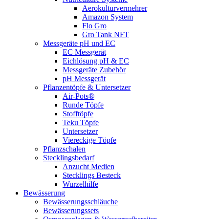
Aerokulturvermehrer
Amazon System
Flo Gro
Gro Tank NFT
Messgeräte pH und EC
EC Messgerät
Eichlösung pH & EC
Messgeräte Zubehör
pH Messgerät
Pflanzentöpfe & Untersetzer
Air-Pots®
Runde Töpfe
Stofftöpfe
Teku Töpfe
Untersetzer
Viereckige Töpfe
Pflanzschalen
Stecklingsbedarf
Anzucht Medien
Stecklings Besteck
Wurzelhilfe
Bewässerung
Bewässerungsschläuche
Bewässerungssets