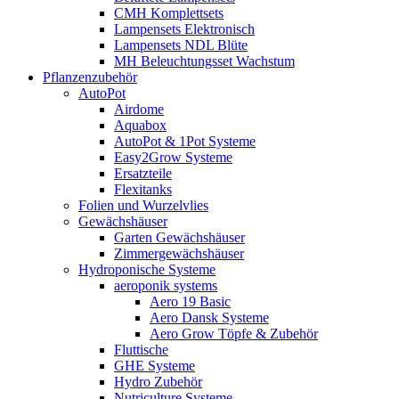
CMH Komplettsets
Lampensets Elektronisch
Lampensets NDL Blüte
MH Beleuchtungsset Wachstum
Pflanzenzubehör
AutoPot
Airdome
Aquabox
AutoPot & 1Pot Systeme
Easy2Grow Systeme
Ersatzteile
Flexitanks
Folien und Wurzelvlies
Gewächshäuser
Garten Gewächshäuser
Zimmergewächshäuser
Hydroponische Systeme
aeroponik systems
Aero 19 Basic
Aero Dansk Systeme
Aero Grow Töpfe & Zubehör
Fluttische
GHE Systeme
Hydro Zubehör
Nutriculture Systeme