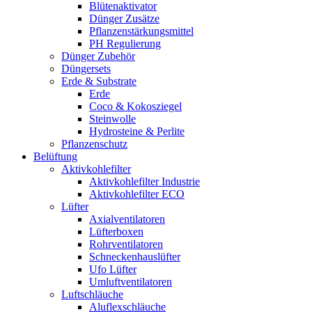
Blütenaktivator
Dünger Zusätze
Pflanzenstärkungsmittel
PH Regulierung
Dünger Zubehör
Düngersets
Erde & Substrate
Erde
Coco & Kokosziegel
Steinwolle
Hydrosteine & Perlite
Pflanzenschutz
Belüftung
Aktivkohlefilter
Aktivkohlefilter Industrie
Aktivkohlefilter ECO
Lüfter
Axialventilatoren
Lüfterboxen
Rohrventilatoren
Schneckenhauslüfter
Ufo Lüfter
Umluftventilatoren
Luftschläuche
Aluflexschläuche