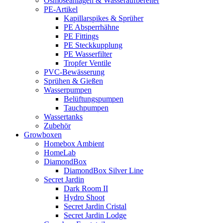
Osmoseanlagen & Wasseraufbereiter
PE-Artikel
Kapillarspikes & Sprüher
PE Absperrhähne
PE Fittings
PE Steckkupplung
PE Wasserfilter
Tropfer Ventile
PVC-Bewässerung
Sprühen & Gießen
Wasserpumpen
Belüftungspumpen
Tauchpumpen
Wassertanks
Zubehör
Growboxen
Homebox Ambient
HomeLab
DiamondBox
DiamondBox Silver Line
Secret Jardin
Dark Room II
Hydro Shoot
Secret Jardin Cristal
Secret Jardin Lodge