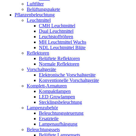
Luftfilter
Belüftungspakete
Pflanzenbeleuchtung
Leuchtmittel
CMH Leuchtmittel
Dual Leuchtmittel
Leuchtstoffröhren
MH Leuchtmittel Wuchs
NDL Leuchtmittel Blüte
Reflektoren
Belüftete Reflektoren
Normale Reflektoren
Vorschaltgeräte
Elektronische Vorschaltgeräte
Konventionelle Vorschaltgeräte
Komplett-Armaturen
Kompaktlampen
LED Growlampen
Stecklingsbeleuchtung
Lampenzubehör
Beleuchtungssteuerung
Ersatzteile
Lampenaufhängung
Beleuchtungssets
Belüftete Lampensets