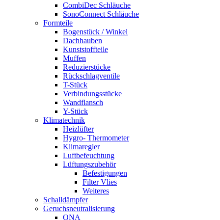
CombiDec Schläuche
SonoConnect Schläuche
Formteile
Bogenstück / Winkel
Dachhauben
Kunststoffteile
Muffen
Reduzierstücke
Rückschlagventile
T-Stück
Verbindungsstücke
Wandflansch
Y-Stück
Klimatechnik
Heizlüfter
Hygro- Thermometer
Klimaregler
Luftbefeuchtung
Lüftungszubehör
Befestigungen
Filter Vlies
Weiteres
Schalldämpfer
Geruchsneutralisierung
ONA