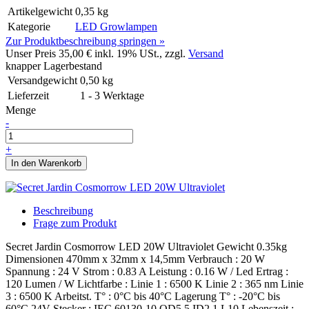
Artikelgewicht
0,35 kg
Kategorie
LED Growlampen
Zur Produktbeschreibung springen »
Unser Preis
35,00 €
inkl. 19% USt., zzgl.
Versand
knapper Lagerbestand
Versandgewicht
0,50
kg
Lieferzeit
1 - 3 Werktage
Menge
-
+
In den Warenkorb
Beschreibung
Frage zum Produkt
Secret Jardin Cosmorrow LED 20W Ultraviolet Gewicht 0.35kg
Dimensionen 470mm x 32mm x 14,5mm Verbrauch : 20 W
Spannung : 24 V Strom : 0.83 A Leistung : 0.16 W / Led Ertrag :
120 Lumen / W Lichtfarbe : Linie 1 : 6500 K Linie 2 : 365 nm Linie
3 : 6500 K Arbeitst. T° : 0°C bis 40°C Lagerung T° : -20°C bis
60°C 24V Stecker : IEC 60130-10 OD5.5 ID2.1 L10 Lebenszeit :