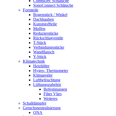
CombiDec Schläuche
SonoConnect Schläuche
Formteile
Bogenstück / Winkel
Dachhauben
Kunststoffteile
Muffen
Reduzierstücke
Rückschlagventile
T-Stück
Verbindungsstücke
Wandflansch
Y-Stück
Klimatechnik
Heizlüfter
Hygro- Thermometer
Klimaregler
Luftbefeuchtung
Lüftungszubehör
Befestigungen
Filter Vlies
Weiteres
Schalldämpfer
Geruchsneutralisierung
ONA