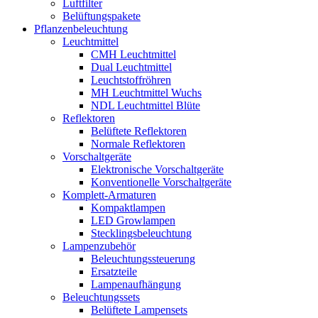
Luftfilter
Belüftungspakete
Pflanzenbeleuchtung
Leuchtmittel
CMH Leuchtmittel
Dual Leuchtmittel
Leuchtstoffröhren
MH Leuchtmittel Wuchs
NDL Leuchtmittel Blüte
Reflektoren
Belüftete Reflektoren
Normale Reflektoren
Vorschaltgeräte
Elektronische Vorschaltgeräte
Konventionelle Vorschaltgeräte
Komplett-Armaturen
Kompaktlampen
LED Growlampen
Stecklingsbeleuchtung
Lampenzubehör
Beleuchtungssteuerung
Ersatzteile
Lampenaufhängung
Beleuchtungssets
Belüftete Lampensets