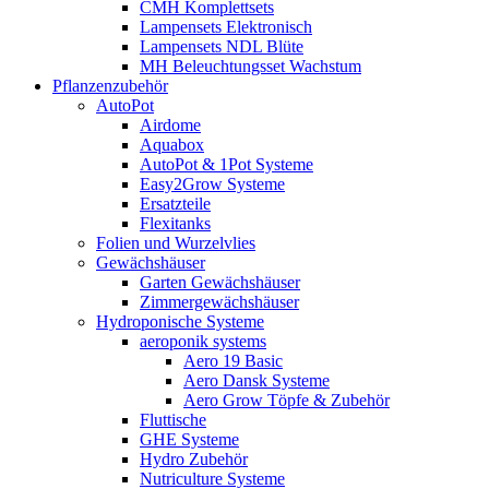
CMH Komplettsets
Lampensets Elektronisch
Lampensets NDL Blüte
MH Beleuchtungsset Wachstum
Pflanzenzubehör
AutoPot
Airdome
Aquabox
AutoPot & 1Pot Systeme
Easy2Grow Systeme
Ersatzteile
Flexitanks
Folien und Wurzelvlies
Gewächshäuser
Garten Gewächshäuser
Zimmergewächshäuser
Hydroponische Systeme
aeroponik systems
Aero 19 Basic
Aero Dansk Systeme
Aero Grow Töpfe & Zubehör
Fluttische
GHE Systeme
Hydro Zubehör
Nutriculture Systeme