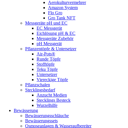
Aerokulturvermehrer
Amazon System
Flo Gro
Gro Tank NFT
Messgeräte pH und EC
EC Messgerät
Eichlösung pH & EC
Messgeräte Zubehör
pH Messgerät
Pflanzentöpfe & Untersetzer
Air-Pots®
Runde Töpfe
Stofftöpfe
Teku Töpfe
Untersetzer
Viereckige Töpfe
Pflanzschalen
Stecklingsbedarf
Anzucht Medien
Stecklings Besteck
Wurzelhilfe
Bewässerung
Bewässerungsschläuche
Bewässerungssets
Osmoseanlagen & Wasseraufbereiter