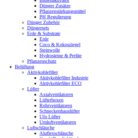
Blütenaktivator
Dünger Zusätze
Pflanzenstärkungsmittel
PH Regulierung
Dünger Zubehör
Düngersets
Erde & Substrate
Erde
Coco & Kokosziegel
Steinwolle
Hydrosteine & Perlite
Pflanzenschutz
Belüftung
Aktivkohlefilter
Aktivkohlefilter Industrie
Aktivkohlefilter ECO
Lüfter
Axialventilatoren
Lüfterboxen
Rohrventilatoren
Schneckenhauslüfter
Ufo Lüfter
Umluftventilatoren
Luftschläuche
Aluflexschläuche