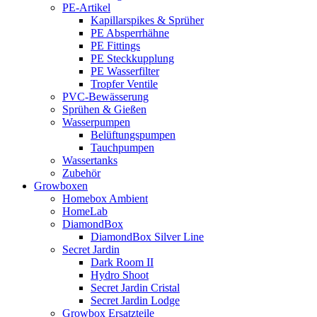
PE-Artikel
Kapillarspikes & Sprüher
PE Absperrhähne
PE Fittings
PE Steckkupplung
PE Wasserfilter
Tropfer Ventile
PVC-Bewässerung
Sprühen & Gießen
Wasserpumpen
Belüftungspumpen
Tauchpumpen
Wassertanks
Zubehör
Growboxen
Homebox Ambient
HomeLab
DiamondBox
DiamondBox Silver Line
Secret Jardin
Dark Room II
Hydro Shoot
Secret Jardin Cristal
Secret Jardin Lodge
Growbox Ersatzteile