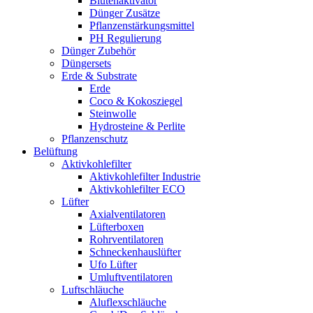
Blütenaktivator
Dünger Zusätze
Pflanzenstärkungsmittel
PH Regulierung
Dünger Zubehör
Düngersets
Erde & Substrate
Erde
Coco & Kokosziegel
Steinwolle
Hydrosteine & Perlite
Pflanzenschutz
Belüftung
Aktivkohlefilter
Aktivkohlefilter Industrie
Aktivkohlefilter ECO
Lüfter
Axialventilatoren
Lüfterboxen
Rohrventilatoren
Schneckenhauslüfter
Ufo Lüfter
Umluftventilatoren
Luftschläuche
Aluflexschläuche