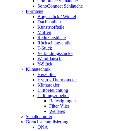
CombiDec Schläuche
SonoConnect Schläuche
Formteile
Bogenstück / Winkel
Dachhauben
Kunststoffteile
Muffen
Reduzierstücke
Rückschlagventile
T-Stück
Verbindungsstücke
Wandflansch
Y-Stück
Klimatechnik
Heizlüfter
Hygro- Thermometer
Klimaregler
Luftbefeuchtung
Lüftungszubehör
Befestigungen
Filter Vlies
Weiteres
Schalldämpfer
Geruchsneutralisierung
ONA