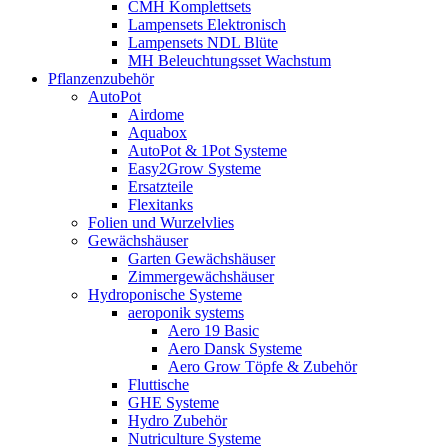
CMH Komplettsets
Lampensets Elektronisch
Lampensets NDL Blüte
MH Beleuchtungsset Wachstum
Pflanzenzubehör
AutoPot
Airdome
Aquabox
AutoPot & 1Pot Systeme
Easy2Grow Systeme
Ersatzteile
Flexitanks
Folien und Wurzelvlies
Gewächshäuser
Garten Gewächshäuser
Zimmergewächshäuser
Hydroponische Systeme
aeroponik systems
Aero 19 Basic
Aero Dansk Systeme
Aero Grow Töpfe & Zubehör
Fluttische
GHE Systeme
Hydro Zubehör
Nutriculture Systeme