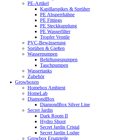
PE-Artikel
Kapillarspikes & Sprüher
PE Absperrhähne
PE Fittings
PE Steckkupplung
PE Wasserfilter
Tropfer Ventile
PVC-Bewässerung
Sprühen & Gießen
Wasserpumpen
Belüftungspumpen
Tauchpumpen
Wassertanks
Zubehör
Growboxen
Homebox Ambient
HomeLab
DiamondBox
DiamondBox Silver Line
Secret Jardin
Dark Room II
Hydro Shoot
Secret Jardin Cristal
Secret Jardin Lodge
Growbox Ersatzteile