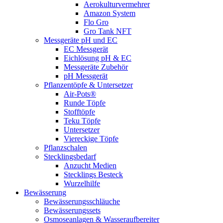
Aerokulturvermehrer
Amazon System
Flo Gro
Gro Tank NFT
Messgeräte pH und EC
EC Messgerät
Eichlösung pH & EC
Messgeräte Zubehör
pH Messgerät
Pflanzentöpfe & Untersetzer
Air-Pots®
Runde Töpfe
Stofftöpfe
Teku Töpfe
Untersetzer
Viereckige Töpfe
Pflanzschalen
Stecklingsbedarf
Anzucht Medien
Stecklings Besteck
Wurzelhilfe
Bewässerung
Bewässerungsschläuche
Bewässerungssets
Osmoseanlagen & Wasseraufbereiter