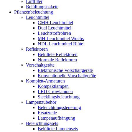
Luftfilter
Belüftungspakete
Pflanzenbeleuchtung
Leuchtmittel
CMH Leuchtmittel
Dual Leuchtmittel
Leuchtstoffröhren
MH Leuchtmittel Wuchs
NDL Leuchtmittel Blüte
Reflektoren
Belüftete Reflektoren
Normale Reflektoren
Vorschaltgeräte
Elektronische Vorschaltgeräte
Konventionelle Vorschaltgeräte
Komplett-Armaturen
Kompaktlampen
LED Growlampen
Stecklingsbeleuchtung
Lampenzubehör
Beleuchtungssteuerung
Ersatzteile
Lampenaufhängung
Beleuchtungssets
Belüftete Lampensets