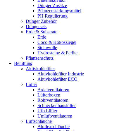
Blütenaktivator
Dünger Zusätze
Pflanzenstärkungsmittel
PH Regulierung
Dünger Zubehör
Düngersets
Erde & Substrate
Erde
Coco & Kokosziegel
Steinwolle
Hydrosteine & Perlite
Pflanzenschutz
Belüftung
Aktivkohlefilter
Aktivkohlefilter Industrie
Aktivkohlefilter ECO
Lüfter
Axialventilatoren
Lüfterboxen
Rohrventilatoren
Schneckenhauslüfter
Ufo Lüfter
Umluftventilatoren
Luftschläuche
Aluflexschläuche