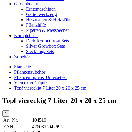
Gartenbedarf
Erntemaschinen
Gartenwerkzeug
Heizmatten & Heizstäbe
Pflanzhilfe
Pipetten & Messbecher
Komplettsets
Dark Room Grow Sets
Silver Growbox Sets
Stecklings Sets
Zubehör
Startseite
Pflanzenzubehör
Pflanzentöpfe & Untersetzer
Viereckige Töpfe
Topf viereckig 7 Liter 20 x 20 x 25 cm
Topf viereckig 7 Liter 20 x 20 x 25 cm
Art.-Nr.
104510
EAN
4260355042995