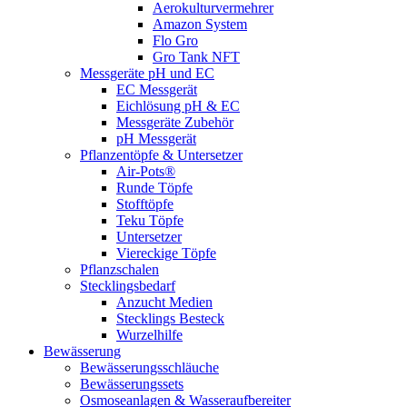
Aerokulturvermehrer
Amazon System
Flo Gro
Gro Tank NFT
Messgeräte pH und EC
EC Messgerät
Eichlösung pH & EC
Messgeräte Zubehör
pH Messgerät
Pflanzentöpfe & Untersetzer
Air-Pots®
Runde Töpfe
Stofftöpfe
Teku Töpfe
Untersetzer
Viereckige Töpfe
Pflanzschalen
Stecklingsbedarf
Anzucht Medien
Stecklings Besteck
Wurzelhilfe
Bewässerung
Bewässerungsschläuche
Bewässerungssets
Osmoseanlagen & Wasseraufbereiter