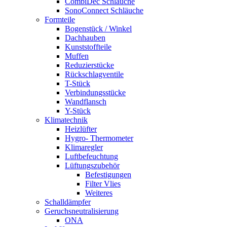
CombiDec Schläuche
SonoConnect Schläuche
Formteile
Bogenstück / Winkel
Dachhauben
Kunststoffteile
Muffen
Reduzierstücke
Rückschlagventile
T-Stück
Verbindungsstücke
Wandflansch
Y-Stück
Klimatechnik
Heizlüfter
Hygro- Thermometer
Klimaregler
Luftbefeuchtung
Lüftungszubehör
Befestigungen
Filter Vlies
Weiteres
Schalldämpfer
Geruchsneutralisierung
ONA