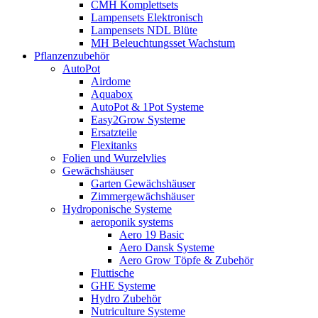
CMH Komplettsets
Lampensets Elektronisch
Lampensets NDL Blüte
MH Beleuchtungsset Wachstum
Pflanzenzubehör
AutoPot
Airdome
Aquabox
AutoPot & 1Pot Systeme
Easy2Grow Systeme
Ersatzteile
Flexitanks
Folien und Wurzelvlies
Gewächshäuser
Garten Gewächshäuser
Zimmergewächshäuser
Hydroponische Systeme
aeroponik systems
Aero 19 Basic
Aero Dansk Systeme
Aero Grow Töpfe & Zubehör
Fluttische
GHE Systeme
Hydro Zubehör
Nutriculture Systeme