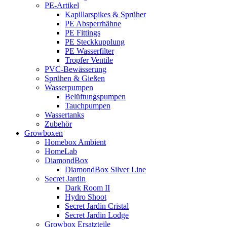
PE-Artikel
Kapillarspikes & Sprüher
PE Absperrhähne
PE Fittings
PE Steckkupplung
PE Wasserfilter
Tropfer Ventile
PVC-Bewässerung
Sprühen & Gießen
Wasserpumpen
Belüftungspumpen
Tauchpumpen
Wassertanks
Zubehör
Growboxen
Homebox Ambient
HomeLab
DiamondBox
DiamondBox Silver Line
Secret Jardin
Dark Room II
Hydro Shoot
Secret Jardin Cristal
Secret Jardin Lodge
Growbox Ersatzteile