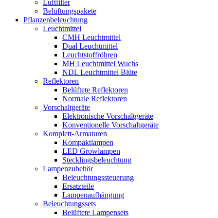
Luftfilter
Belüftungspakete
Pflanzenbeleuchtung
Leuchtmittel
CMH Leuchtmittel
Dual Leuchtmittel
Leuchtstoffröhren
MH Leuchtmittel Wuchs
NDL Leuchtmittel Blüte
Reflektoren
Belüftete Reflektoren
Normale Reflektoren
Vorschaltgeräte
Elektronische Vorschaltgeräte
Konventionelle Vorschaltgeräte
Komplett-Armaturen
Kompaktlampen
LED Growlampen
Stecklingsbeleuchtung
Lampenzubehör
Beleuchtungssteuerung
Ersatzteile
Lampenaufhängung
Beleuchtungssets
Belüftete Lampensets