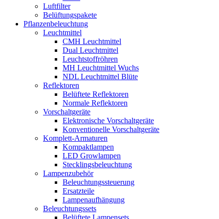
Luftfilter
Belüftungspakete
Pflanzenbeleuchtung
Leuchtmittel
CMH Leuchtmittel
Dual Leuchtmittel
Leuchtstoffröhren
MH Leuchtmittel Wuchs
NDL Leuchtmittel Blüte
Reflektoren
Belüftete Reflektoren
Normale Reflektoren
Vorschaltgeräte
Elektronische Vorschaltgeräte
Konventionelle Vorschaltgeräte
Komplett-Armaturen
Kompaktlampen
LED Growlampen
Stecklingsbeleuchtung
Lampenzubehör
Beleuchtungssteuerung
Ersatzteile
Lampenaufhängung
Beleuchtungssets
Belüftete Lampensets