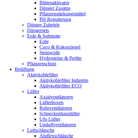
Blütenaktivator
Dünger Zusätze
Pflanzenstärkungsmittel
PH Regulierung
Dünger Zubehör
Düngersets
Erde & Substrate
Erde
Coco & Kokosziegel
Steinwolle
Hydrosteine & Perlite
Pflanzenschutz
Belüftung
Aktivkohlefilter
Aktivkohlefilter Industrie
Aktivkohlefilter ECO
Lüfter
Axialventilatoren
Lüfterboxen
Rohrventilatoren
Schneckenhauslüfter
Ufo Lüfter
Umluftventilatoren
Luftschläuche
Aluflexschläuche