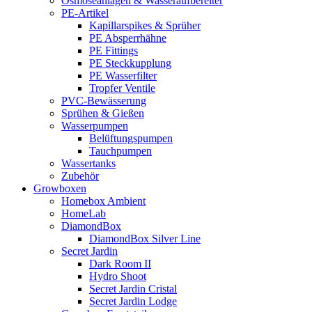
Osmoseanlagen & Wasseraufbereiter
PE-Artikel
Kapillarspikes & Sprüher
PE Absperrhähne
PE Fittings
PE Steckkupplung
PE Wasserfilter
Tropfer Ventile
PVC-Bewässerung
Sprühen & Gießen
Wasserpumpen
Belüftungspumpen
Tauchpumpen
Wassertanks
Zubehör
Growboxen
Homebox Ambient
HomeLab
DiamondBox
DiamondBox Silver Line
Secret Jardin
Dark Room II
Hydro Shoot
Secret Jardin Cristal
Secret Jardin Lodge