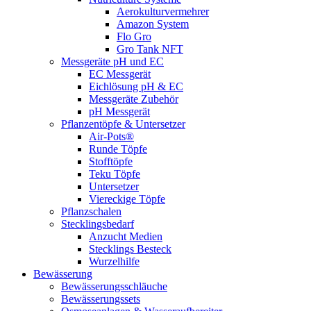
Aerokulturvermehrer
Amazon System
Flo Gro
Gro Tank NFT
Messgeräte pH und EC
EC Messgerät
Eichlösung pH & EC
Messgeräte Zubehör
pH Messgerät
Pflanzentöpfe & Untersetzer
Air-Pots®
Runde Töpfe
Stofftöpfe
Teku Töpfe
Untersetzer
Viereckige Töpfe
Pflanzschalen
Stecklingsbedarf
Anzucht Medien
Stecklings Besteck
Wurzelhilfe
Bewässerung
Bewässerungsschläuche
Bewässerungssets