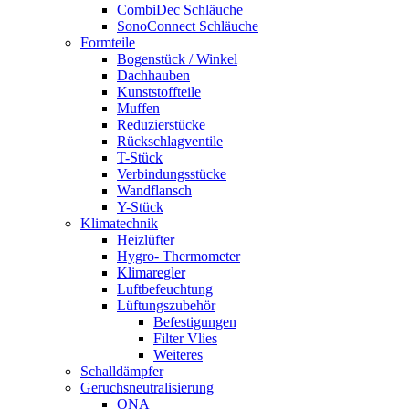
CombiDec Schläuche
SonoConnect Schläuche
Formteile
Bogenstück / Winkel
Dachhauben
Kunststoffteile
Muffen
Reduzierstücke
Rückschlagventile
T-Stück
Verbindungsstücke
Wandflansch
Y-Stück
Klimatechnik
Heizlüfter
Hygro- Thermometer
Klimaregler
Luftbefeuchtung
Lüftungszubehör
Befestigungen
Filter Vlies
Weiteres
Schalldämpfer
Geruchsneutralisierung
ONA