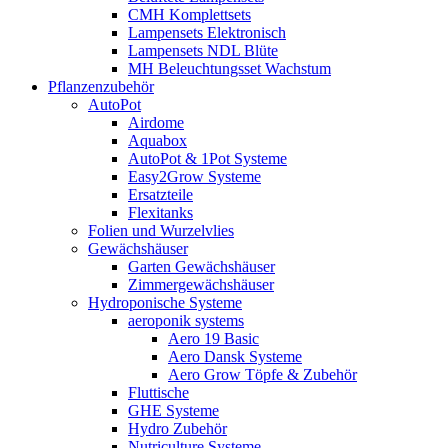
CMH Komplettsets
Lampensets Elektronisch
Lampensets NDL Blüte
MH Beleuchtungsset Wachstum
Pflanzenzubehör
AutoPot
Airdome
Aquabox
AutoPot & 1Pot Systeme
Easy2Grow Systeme
Ersatzteile
Flexitanks
Folien und Wurzelvlies
Gewächshäuser
Garten Gewächshäuser
Zimmergewächshäuser
Hydroponische Systeme
aeroponik systems
Aero 19 Basic
Aero Dansk Systeme
Aero Grow Töpfe & Zubehör
Fluttische
GHE Systeme
Hydro Zubehör
Nutriculture Systeme