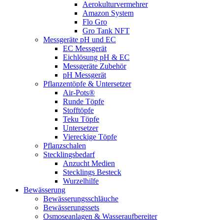
Aerokulturvermehrer
Amazon System
Flo Gro
Gro Tank NFT
Messgeräte pH und EC
EC Messgerät
Eichlösung pH & EC
Messgeräte Zubehör
pH Messgerät
Pflanzentöpfe & Untersetzer
Air-Pots®
Runde Töpfe
Stofftöpfe
Teku Töpfe
Untersetzer
Viereckige Töpfe
Pflanzschalen
Stecklingsbedarf
Anzucht Medien
Stecklings Besteck
Wurzelhilfe
Bewässerung
Bewässerungsschläuche
Bewässerungssets
Osmoseanlagen & Wasseraufbereiter