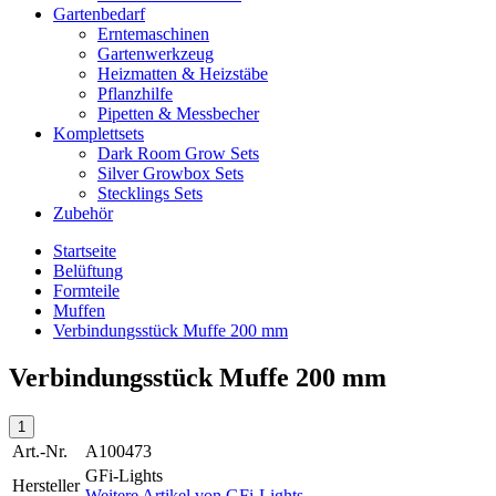
Gartenbedarf
Erntemaschinen
Gartenwerkzeug
Heizmatten & Heizstäbe
Pflanzhilfe
Pipetten & Messbecher
Komplettsets
Dark Room Grow Sets
Silver Growbox Sets
Stecklings Sets
Zubehör
Startseite
Belüftung
Formteile
Muffen
Verbindungsstück Muffe 200 mm
Verbindungsstück Muffe 200 mm
Art.-Nr.
A100473
GFi-Lights
Hersteller
Weitere Artikel von
GFi-Lights