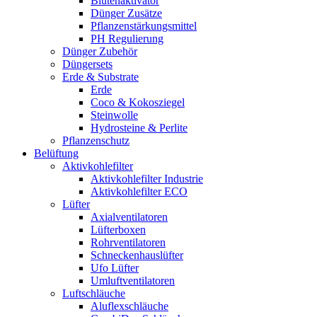
Blütenaktivator
Dünger Zusätze
Pflanzenstärkungsmittel
PH Regulierung
Dünger Zubehör
Düngersets
Erde & Substrate
Erde
Coco & Kokosziegel
Steinwolle
Hydrosteine & Perlite
Pflanzenschutz
Belüftung
Aktivkohlefilter
Aktivkohlefilter Industrie
Aktivkohlefilter ECO
Lüfter
Axialventilatoren
Lüfterboxen
Rohrventilatoren
Schneckenhauslüfter
Ufo Lüfter
Umluftventilatoren
Luftschläuche
Aluflexschläuche