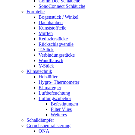
CombiDec Schläuche
SonoConnect Schläuche
Formteile
Bogenstück / Winkel
Dachhauben
Kunststoffteile
Muffen
Reduzierstücke
Rückschlagventile
T-Stück
Verbindungsstücke
Wandflansch
Y-Stück
Klimatechnik
Heizlüfter
Hygro- Thermometer
Klimaregler
Luftbefeuchtung
Lüftungszubehör
Befestigungen
Filter Vlies
Weiteres
Schalldämpfer
Geruchsneutralisierung
ONA