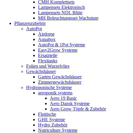
CMH Komplettsets
Lampensets Elektronisch
Lampensets NDL Blüte
MH Beleuchtungsset Wachstum
Pflanzenzubehör
AutoPot
Airdome
Aquabox
AutoPot & 1Pot Systeme
Easy2Grow Systeme
Ersatzteile
Flexitanks
Folien und Wurzelvlies
Gewächshäuser
Garten Gewächshäuser
Zimmergewächshäuser
Hydroponische Systeme
aeroponik systems
Aero 19 Basic
Aero Dansk Systeme
Aero Grow Töpfe & Zubehör
Fluttische
GHE Systeme
Hydro Zubehör
Nutriculture Systeme