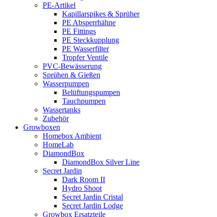
PE-Artikel
Kapillarspikes & Sprüher
PE Absperrhähne
PE Fittings
PE Steckkupplung
PE Wasserfilter
Tropfer Ventile
PVC-Bewässerung
Sprühen & Gießen
Wasserpumpen
Belüftungspumpen
Tauchpumpen
Wassertanks
Zubehör
Growboxen
Homebox Ambient
HomeLab
DiamondBox
DiamondBox Silver Line
Secret Jardin
Dark Room II
Hydro Shoot
Secret Jardin Cristal
Secret Jardin Lodge
Growbox Ersatzteile