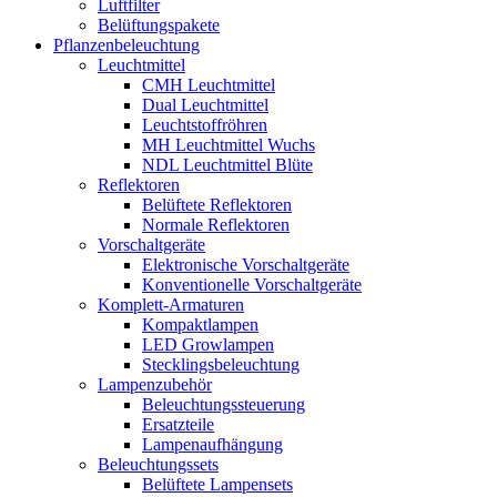
Luftfilter
Belüftungspakete
Pflanzenbeleuchtung
Leuchtmittel
CMH Leuchtmittel
Dual Leuchtmittel
Leuchtstoffröhren
MH Leuchtmittel Wuchs
NDL Leuchtmittel Blüte
Reflektoren
Belüftete Reflektoren
Normale Reflektoren
Vorschaltgeräte
Elektronische Vorschaltgeräte
Konventionelle Vorschaltgeräte
Komplett-Armaturen
Kompaktlampen
LED Growlampen
Stecklingsbeleuchtung
Lampenzubehör
Beleuchtungssteuerung
Ersatzteile
Lampenaufhängung
Beleuchtungssets
Belüftete Lampensets