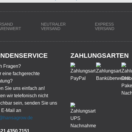
RSAND
NEUTRALER
EXPRESS
WARENWERT
VERSAND
VERSAND
NDENSERVICE
ZAHLUNGSARTEN
h Fragen?
 eine fachgerechte
atung?
n Sie uns einfach an!
ten wir telefonisch nicht
ichbar sein, senden Sie uns
 E-Mail an
o@hansagrow.de
421 4350 7151