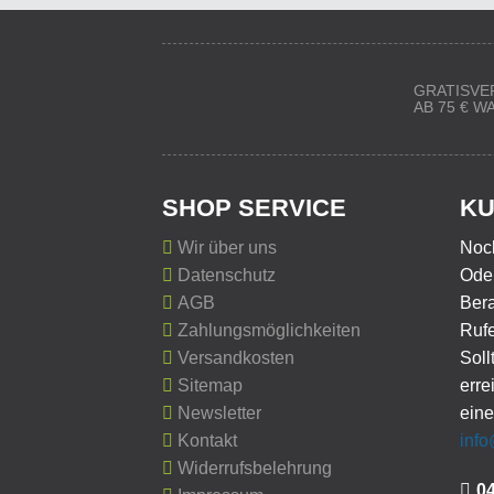
GRATISVE
AB 75 € 
SHOP SERVICE
KU
Wir über uns
Noc
Datenschutz
Oder
AGB
Ber
Zahlungsmöglichkeiten
Rufe
Versandkosten
Soll
Sitemap
erre
Newsletter
eine
Kontakt
inf
Widerrufsbelehrung
0