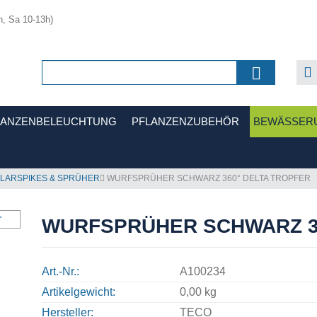
h, Sa 10-13h)
LANZENBELEUCHTUNG
PFLANZENZUBEHÖR
BEWÄSSER
LLARSPIKES & SPRÜHER
WURFSPRÜHER SCHWARZ 360° DELTA TROPFER
WURFSPRÜHER SCHWARZ 3
Art.-Nr.
A100234
Artikelgewicht
0,00 kg
Hersteller
TECO