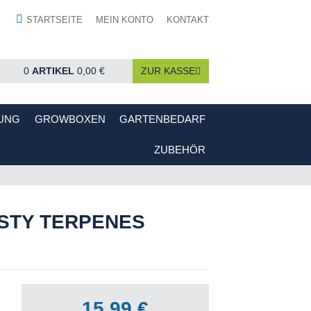
STARTSEITE
MEIN KONTO
KONTAKT
0
ARTIKEL
0,00 €
ZUR KASSE
UNG
GROWBOXEN
GARTENBEDARF
ZUBEHÖR
L
ASTY TERPENES
15,99 €