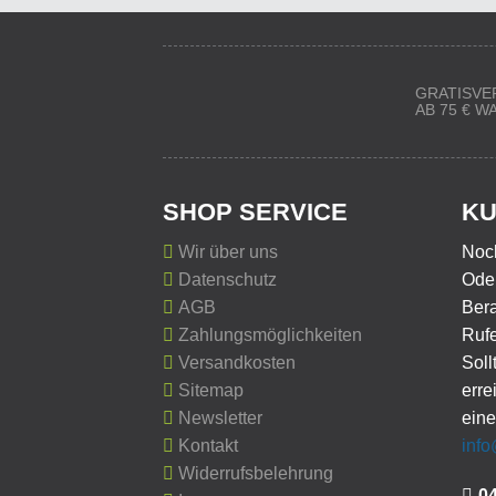
GRATISVE
AB 75 € 
SHOP SERVICE
KU
Wir über uns
Noc
Datenschutz
Oder
AGB
Ber
Zahlungsmöglichkeiten
Rufe
Versandkosten
Soll
Sitemap
erre
Newsletter
eine
Kontakt
inf
Widerrufsbelehrung
0