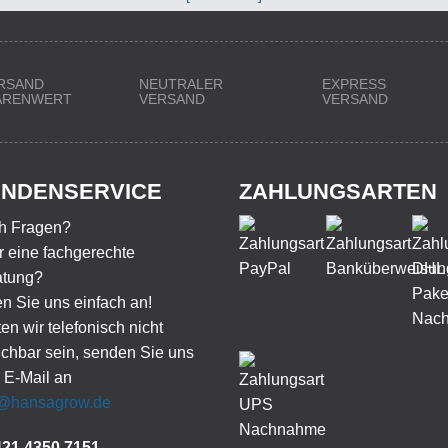
RSAND
NEUTRALER
EXPRESS
WARENWERT
VERSAND
VERSAND
NDENSERVICE
ZAHLUNGSARTEN
h Fragen?
 eine fachgerechte
atung?
n Sie uns einfach an!
ten wir telefonisch nicht
ichbar sein, senden Sie uns
 E-Mail an
o@hansagrow.de
421 4350 7151