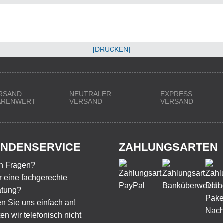
[DRUCKEN]
RSAND
NEUTRALER
EXPRESS
WARENWERT
VERSAND
VERSAND
NDENSERVICE
ZAHLUNGSARTEN
h Fragen?
 eine fachgerechte
atung?
n Sie uns einfach an!
ten wir telefonisch nicht