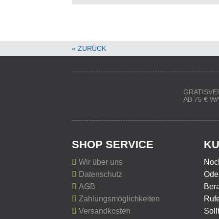
« ZURÜCK
GRATISVE
AB 75 € 
SHOP SERVICE
KU
Wir über uns
Noc
Datenschutz
Oder
AGB
Ber
Zahlungsmöglichkeiten
Rufe
Versandkosten
Soll