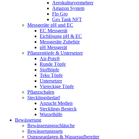
Aerokulturvermehrer
Amazon System
Flo Gro
Gro Tank NFT
Messgeräte pH und EC
EC Messgerät
Eichlösung pH & EC
Messgeräte Zubehör
pH Messgerät
Pflanzentöpfe & Untersetzer
Air-Pots®
Runde Töpfe
Stofftöpfe
Teku Töpfe
Untersetzer
Viereckige Töpfe
Pflanzschalen
Stecklingsbedarf
Anzucht Medien
Stecklings Besteck
Wurzelhilfe
Bewässerung
Bewässerungsschläuche
Bewässerungssets
Osmoseanlagen & Wasseraufbereiter