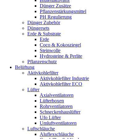
Blütenaktivator
Dünger Zusätze
Pflanzenstärkungsmittel
PH Regulierung
Dünger Zubehör
Düngersets
Erde & Substrate
Erde
Coco & Kokosziegel
Steinwolle
Hydrosteine & Perlite
Pflanzenschutz
Belüftung
Aktivkohlefilter
Aktivkohlefilter Industrie
Aktivkohlefilter ECO
Lüfter
Axialventilatoren
Lüfterboxen
Rohrventilatoren
Schneckenhauslüfter
Ufo Lüfter
Umluftventilatoren
Luftschläuche
Aluflexschläuche