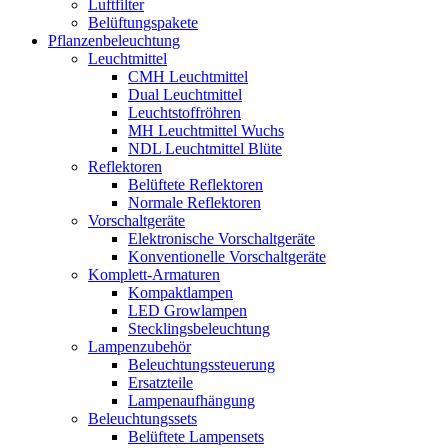
Luftfilter
Belüftungspakete
Pflanzenbeleuchtung
Leuchtmittel
CMH Leuchtmittel
Dual Leuchtmittel
Leuchtstoffröhren
MH Leuchtmittel Wuchs
NDL Leuchtmittel Blüte
Reflektoren
Belüftete Reflektoren
Normale Reflektoren
Vorschaltgeräte
Elektronische Vorschaltgeräte
Konventionelle Vorschaltgeräte
Komplett-Armaturen
Kompaktlampen
LED Growlampen
Stecklingsbeleuchtung
Lampenzubehör
Beleuchtungssteuerung
Ersatzteile
Lampenaufhängung
Beleuchtungssets
Belüftete Lampensets