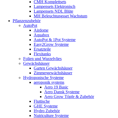
CMH Komplettsets
Lampensets Elektronisch
Lampensets NDL Blüte
MH Beleuchtungsset Wachstum
Pflanzenzubehör
AutoPot
Airdome
Aquabox
AutoPot & 1Pot Systeme
Easy2Grow Systeme
Ersatzteile
Flexitanks
Folien und Wurzelvlies
Gewächshäuser
Garten Gewächshäuser
Zimmergewächshäuser
Hydroponische Systeme
aeroponik systems
Aero 19 Basic
Aero Dansk Systeme
Aero Grow Töpfe & Zubehör
Fluttische
GHE Systeme
Hydro Zubehör
Nutriculture Systeme