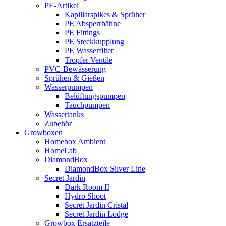
PE-Artikel
Kapillarspikes & Sprüher
PE Absperrhähne
PE Fittings
PE Steckkupplung
PE Wasserfilter
Tropfer Ventile
PVC-Bewässerung
Sprühen & Gießen
Wasserpumpen
Belüftungspumpen
Tauchpumpen
Wassertanks
Zubehör
Growboxen
Homebox Ambient
HomeLab
DiamondBox
DiamondBox Silver Line
Secret Jardin
Dark Room II
Hydro Shoot
Secret Jardin Cristal
Secret Jardin Lodge
Growbox Ersatzteile