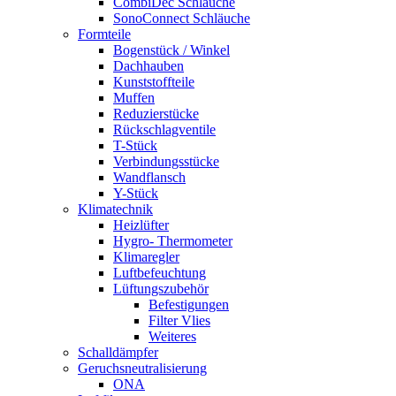
CombiDec Schläuche
SonoConnect Schläuche
Formteile
Bogenstück / Winkel
Dachhauben
Kunststoffteile
Muffen
Reduzierstücke
Rückschlagventile
T-Stück
Verbindungsstücke
Wandflansch
Y-Stück
Klimatechnik
Heizlüfter
Hygro- Thermometer
Klimaregler
Luftbefeuchtung
Lüftungszubehör
Befestigungen
Filter Vlies
Weiteres
Schalldämpfer
Geruchsneutralisierung
ONA