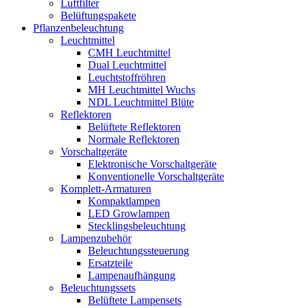
Luftfilter
Belüftungspakete
Pflanzenbeleuchtung
Leuchtmittel
CMH Leuchtmittel
Dual Leuchtmittel
Leuchtstoffröhren
MH Leuchtmittel Wuchs
NDL Leuchtmittel Blüte
Reflektoren
Belüftete Reflektoren
Normale Reflektoren
Vorschaltgeräte
Elektronische Vorschaltgeräte
Konventionelle Vorschaltgeräte
Komplett-Armaturen
Kompaktlampen
LED Growlampen
Stecklingsbeleuchtung
Lampenzubehör
Beleuchtungssteuerung
Ersatzteile
Lampenaufhängung
Beleuchtungssets
Belüftete Lampensets