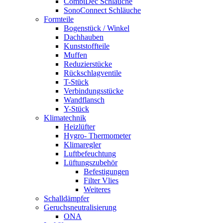
CombiDec Schläuche
SonoConnect Schläuche
Formteile
Bogenstück / Winkel
Dachhauben
Kunststoffteile
Muffen
Reduzierstücke
Rückschlagventile
T-Stück
Verbindungsstücke
Wandflansch
Y-Stück
Klimatechnik
Heizlüfter
Hygro- Thermometer
Klimaregler
Luftbefeuchtung
Lüftungszubehör
Befestigungen
Filter Vlies
Weiteres
Schalldämpfer
Geruchsneutralisierung
ONA