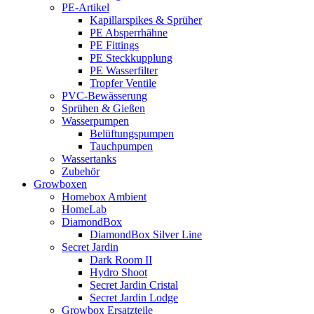
PE-Artikel
Kapillarspikes & Sprüher
PE Absperrhähne
PE Fittings
PE Steckkupplung
PE Wasserfilter
Tropfer Ventile
PVC-Bewässerung
Sprühen & Gießen
Wasserpumpen
Belüftungspumpen
Tauchpumpen
Wassertanks
Zubehör
Growboxen
Homebox Ambient
HomeLab
DiamondBox
DiamondBox Silver Line
Secret Jardin
Dark Room II
Hydro Shoot
Secret Jardin Cristal
Secret Jardin Lodge
Growbox Ersatzteile