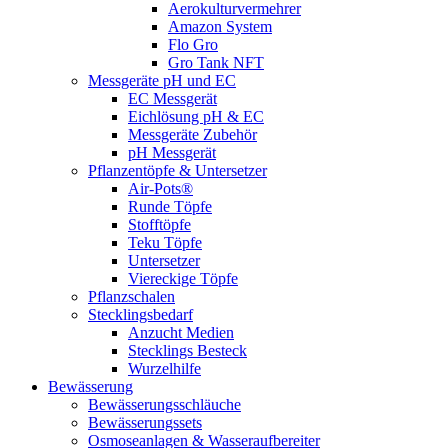
Aerokulturvermehrer
Amazon System
Flo Gro
Gro Tank NFT
Messgeräte pH und EC
EC Messgerät
Eichlösung pH & EC
Messgeräte Zubehör
pH Messgerät
Pflanzentöpfe & Untersetzer
Air-Pots®
Runde Töpfe
Stofftöpfe
Teku Töpfe
Untersetzer
Viereckige Töpfe
Pflanzschalen
Stecklingsbedarf
Anzucht Medien
Stecklings Besteck
Wurzelhilfe
Bewässerung
Bewässerungsschläuche
Bewässerungssets
Osmoseanlagen & Wasseraufbereiter