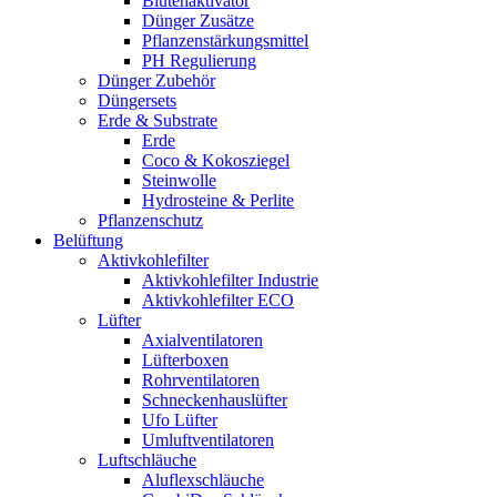
Blütenaktivator
Dünger Zusätze
Pflanzenstärkungsmittel
PH Regulierung
Dünger Zubehör
Düngersets
Erde & Substrate
Erde
Coco & Kokosziegel
Steinwolle
Hydrosteine & Perlite
Pflanzenschutz
Belüftung
Aktivkohlefilter
Aktivkohlefilter Industrie
Aktivkohlefilter ECO
Lüfter
Axialventilatoren
Lüfterboxen
Rohrventilatoren
Schneckenhauslüfter
Ufo Lüfter
Umluftventilatoren
Luftschläuche
Aluflexschläuche