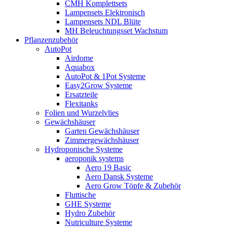
CMH Komplettsets
Lampensets Elektronisch
Lampensets NDL Blüte
MH Beleuchtungsset Wachstum
Pflanzenzubehör
AutoPot
Airdome
Aquabox
AutoPot & 1Pot Systeme
Easy2Grow Systeme
Ersatzteile
Flexitanks
Folien und Wurzelvlies
Gewächshäuser
Garten Gewächshäuser
Zimmergewächshäuser
Hydroponische Systeme
aeroponik systems
Aero 19 Basic
Aero Dansk Systeme
Aero Grow Töpfe & Zubehör
Fluttische
GHE Systeme
Hydro Zubehör
Nutriculture Systeme