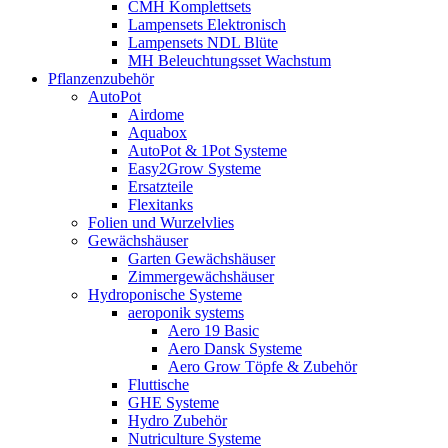
CMH Komplettsets
Lampensets Elektronisch
Lampensets NDL Blüte
MH Beleuchtungsset Wachstum
Pflanzenzubehör
AutoPot
Airdome
Aquabox
AutoPot & 1Pot Systeme
Easy2Grow Systeme
Ersatzteile
Flexitanks
Folien und Wurzelvlies
Gewächshäuser
Garten Gewächshäuser
Zimmergewächshäuser
Hydroponische Systeme
aeroponik systems
Aero 19 Basic
Aero Dansk Systeme
Aero Grow Töpfe & Zubehör
Fluttische
GHE Systeme
Hydro Zubehör
Nutriculture Systeme