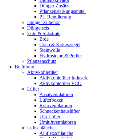
Blütenaktivator
Dünger Zusätze
Pflanzenstärkungsmittel
PH Regulierung
Dünger Zubehör
Düngersets
Erde & Substrate
Erde
Coco & Kokosziegel
Steinwolle
Hydrosteine & Perlite
Pflanzenschutz
Belüftung
Aktivkohlefilter
Aktivkohlefilter Industrie
Aktivkohlefilter ECO
Lüfter
Axialventilatoren
Lüfterboxen
Rohrventilatoren
Schneckenhauslüfter
Ufo Lüfter
Umluftventilatoren
Luftschläuche
Aluflexschläuche