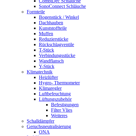
CombiDec Schläuche
SonoConnect Schläuche
Formteile
Bogenstück / Winkel
Dachhauben
Kunststoffteile
Muffen
Reduzierstücke
Rückschlagventile
T-Stück
Verbindungsstücke
Wandflansch
Y-Stück
Klimatechnik
Heizlüfter
Hygro- Thermometer
Klimaregler
Luftbefeuchtung
Lüftungszubehör
Befestigungen
Filter Vlies
Weiteres
Schalldämpfer
Geruchsneutralisierung
ONA