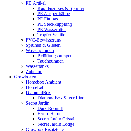
PE-Artikel
Kapillarspikes & Sprüher
PE Absperrhähne
PE Fittings
PE Steckkupplung
PE Wasserfilter
Tropfer Ventile
PVC-Bewässerung
Sprühen & Gießen
Wasserpumpen
Belüftungspumpen
Tauchpumpen
Wassertanks
Zubehör
Growboxen
Homebox Ambient
HomeLab
DiamondBox
DiamondBox Silver Line
Secret Jardin
Dark Room II
Hydro Shoot
Secret Jardin Cristal
Secret Jardin Lodge
Growbox Ersatzteile