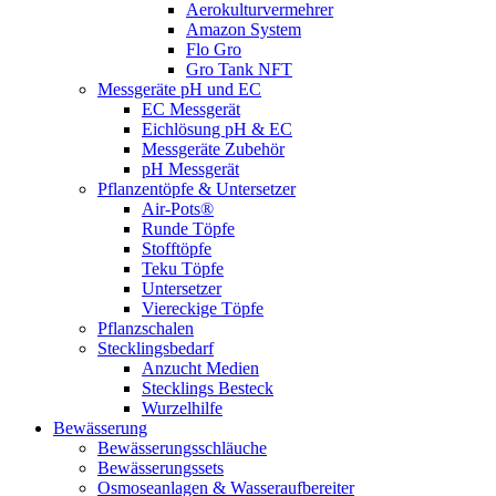
Aerokulturvermehrer
Amazon System
Flo Gro
Gro Tank NFT
Messgeräte pH und EC
EC Messgerät
Eichlösung pH & EC
Messgeräte Zubehör
pH Messgerät
Pflanzentöpfe & Untersetzer
Air-Pots®
Runde Töpfe
Stofftöpfe
Teku Töpfe
Untersetzer
Viereckige Töpfe
Pflanzschalen
Stecklingsbedarf
Anzucht Medien
Stecklings Besteck
Wurzelhilfe
Bewässerung
Bewässerungsschläuche
Bewässerungssets
Osmoseanlagen & Wasseraufbereiter