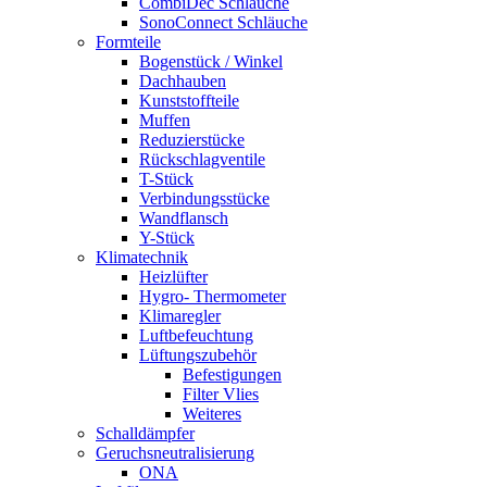
CombiDec Schläuche
SonoConnect Schläuche
Formteile
Bogenstück / Winkel
Dachhauben
Kunststoffteile
Muffen
Reduzierstücke
Rückschlagventile
T-Stück
Verbindungsstücke
Wandflansch
Y-Stück
Klimatechnik
Heizlüfter
Hygro- Thermometer
Klimaregler
Luftbefeuchtung
Lüftungszubehör
Befestigungen
Filter Vlies
Weiteres
Schalldämpfer
Geruchsneutralisierung
ONA