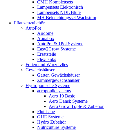
CMH Komplettsets
Lampensets Elektronisch
Lampensets NDL Blüte
MH Beleuchtungsset Wachstum
Pflanzenzubehör
AutoPot
Airdome
Aquabox
AutoPot & 1Pot Systeme
Easy2Grow Systeme
Ersatzteile
Flexitanks
Folien und Wurzelvlies
Gewächshäuser
Garten Gewächshäuser
Zimmergewächshäuser
Hydroponische Systeme
aeroponik systems
Aero 19 Basic
Aero Dansk Systeme
Aero Grow Töpfe & Zubehör
Fluttische
GHE Systeme
Hydro Zubehör
Nutriculture Systeme