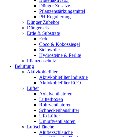
Blütenaktivator
Dünger Zusätze
Pflanzenstärkungsmittel
PH Regulierung
Dünger Zubehör
Düngersets
Erde & Substrate
Erde
Coco & Kokosziegel
Steinwolle
Hydrosteine & Perlite
Pflanzenschutz
Belüftung
Aktivkohlefilter
Aktivkohlefilter Industrie
Aktivkohlefilter ECO
Lüfter
Axialventilatoren
Lüfterboxen
Rohrventilatoren
Schneckenhauslüfter
Ufo Lüfter
Umluftventilatoren
Luftschläuche
Aluflexschläuche