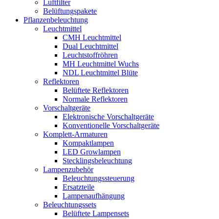
Luftfilter
Belüftungspakete
Pflanzenbeleuchtung
Leuchtmittel
CMH Leuchtmittel
Dual Leuchtmittel
Leuchtstoffröhren
MH Leuchtmittel Wuchs
NDL Leuchtmittel Blüte
Reflektoren
Belüftete Reflektoren
Normale Reflektoren
Vorschaltgeräte
Elektronische Vorschaltgeräte
Konventionelle Vorschaltgeräte
Komplett-Armaturen
Kompaktlampen
LED Growlampen
Stecklingsbeleuchtung
Lampenzubehör
Beleuchtungssteuerung
Ersatzteile
Lampenaufhängung
Beleuchtungssets
Belüftete Lampensets