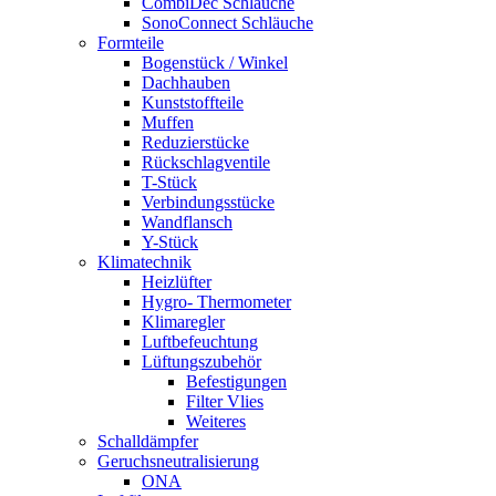
CombiDec Schläuche
SonoConnect Schläuche
Formteile
Bogenstück / Winkel
Dachhauben
Kunststoffteile
Muffen
Reduzierstücke
Rückschlagventile
T-Stück
Verbindungsstücke
Wandflansch
Y-Stück
Klimatechnik
Heizlüfter
Hygro- Thermometer
Klimaregler
Luftbefeuchtung
Lüftungszubehör
Befestigungen
Filter Vlies
Weiteres
Schalldämpfer
Geruchsneutralisierung
ONA