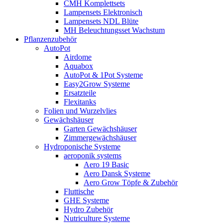
CMH Komplettsets
Lampensets Elektronisch
Lampensets NDL Blüte
MH Beleuchtungsset Wachstum
Pflanzenzubehör
AutoPot
Airdome
Aquabox
AutoPot & 1Pot Systeme
Easy2Grow Systeme
Ersatzteile
Flexitanks
Folien und Wurzelvlies
Gewächshäuser
Garten Gewächshäuser
Zimmergewächshäuser
Hydroponische Systeme
aeroponik systems
Aero 19 Basic
Aero Dansk Systeme
Aero Grow Töpfe & Zubehör
Fluttische
GHE Systeme
Hydro Zubehör
Nutriculture Systeme