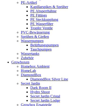
PE-Artikel
Kapillarspikes & Sprüher
PE Absperrhähne
PE Fittings
PE Steckkupplung
PE Wasserfilter
Tropfer Ventile
PVC-Bewässerung
Sprühen & Gießen
Wasserpumpen
Belüftungspumpen
Tauchpumpen
Wassertanks
Zubehör
Growboxen
Homebox Ambient
HomeLab
DiamondBox
DiamondBox Silver Line
Secret Jardin
Dark Room II
Hydro Shoot
Secret Jardin Cristal
Secret Jardin Lodge
Growbox Ersatzteile