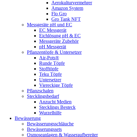
Aerokulturvermehrer
Amazon System
Flo Gro
Gro Tank NFT
Messgeräte pH und EC
EC Messgerät
Eichlösung pH & EC
Messgeräte Zubehör
pH Messgerät
Pflanzentöpfe & Untersetzer
Air-Pots®
Runde Töpfe
Stofftöpfe
Teku Töpfe
Untersetzer
Viereckige Töpfe
Pflanzschalen
Stecklingsbedarf
Anzucht Medien
Stecklings Besteck
Wurzelhilfe
Bewässerung
Bewässerungsschläuche
Bewässerungssets
Osmoseanlagen & Wasseraufbereiter