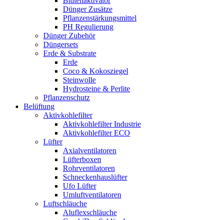
Blütenaktivator
Dünger Zusätze
Pflanzenstärkungsmittel
PH Regulierung
Dünger Zubehör
Düngersets
Erde & Substrate
Erde
Coco & Kokosziegel
Steinwolle
Hydrosteine & Perlite
Pflanzenschutz
Belüftung
Aktivkohlefilter
Aktivkohlefilter Industrie
Aktivkohlefilter ECO
Lüfter
Axialventilatoren
Lüfterboxen
Rohrventilatoren
Schneckenhauslüfter
Ufo Lüfter
Umluftventilatoren
Luftschläuche
Aluflexschläuche