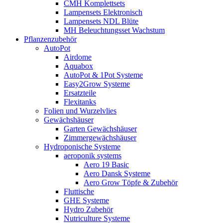
CMH Komplettsets
Lampensets Elektronisch
Lampensets NDL Blüte
MH Beleuchtungsset Wachstum
Pflanzenzubehör
AutoPot
Airdome
Aquabox
AutoPot & 1Pot Systeme
Easy2Grow Systeme
Ersatzteile
Flexitanks
Folien und Wurzelvlies
Gewächshäuser
Garten Gewächshäuser
Zimmergewächshäuser
Hydroponische Systeme
aeroponik systems
Aero 19 Basic
Aero Dansk Systeme
Aero Grow Töpfe & Zubehör
Fluttische
GHE Systeme
Hydro Zubehör
Nutriculture Systeme