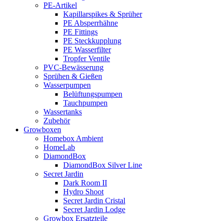
PE-Artikel
Kapillarspikes & Sprüher
PE Absperrhähne
PE Fittings
PE Steckkupplung
PE Wasserfilter
Tropfer Ventile
PVC-Bewässerung
Sprühen & Gießen
Wasserpumpen
Belüftungspumpen
Tauchpumpen
Wassertanks
Zubehör
Growboxen
Homebox Ambient
HomeLab
DiamondBox
DiamondBox Silver Line
Secret Jardin
Dark Room II
Hydro Shoot
Secret Jardin Cristal
Secret Jardin Lodge
Growbox Ersatzteile