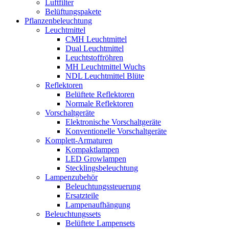
Luftfilter
Belüftungspakete
Pflanzenbeleuchtung
Leuchtmittel
CMH Leuchtmittel
Dual Leuchtmittel
Leuchtstoffröhren
MH Leuchtmittel Wuchs
NDL Leuchtmittel Blüte
Reflektoren
Belüftete Reflektoren
Normale Reflektoren
Vorschaltgeräte
Elektronische Vorschaltgeräte
Konventionelle Vorschaltgeräte
Komplett-Armaturen
Kompaktlampen
LED Growlampen
Stecklingsbeleuchtung
Lampenzubehör
Beleuchtungssteuerung
Ersatzteile
Lampenaufhängung
Beleuchtungssets
Belüftete Lampensets