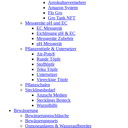
Aerokulturvermehrer
Amazon System
Flo Gro
Gro Tank NFT
Messgeräte pH und EC
EC Messgerät
Eichlösung pH & EC
Messgeräte Zubehör
pH Messgerät
Pflanzentöpfe & Untersetzer
Air-Pots®
Runde Töpfe
Stofftöpfe
Teku Töpfe
Untersetzer
Viereckige Töpfe
Pflanzschalen
Stecklingsbedarf
Anzucht Medien
Stecklings Besteck
Wurzelhilfe
Bewässerung
Bewässerungsschläuche
Bewässerungssets
Osmoseanlagen & Wasseraufbereiter