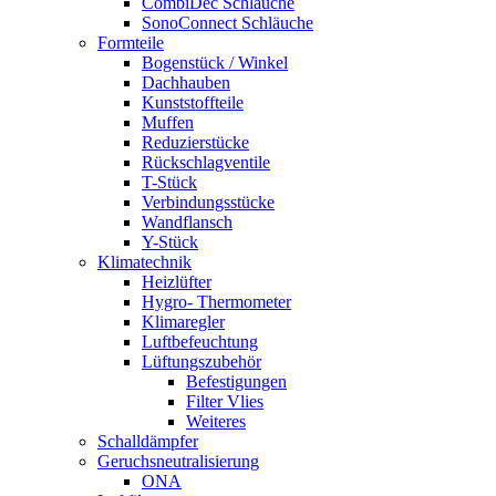
CombiDec Schläuche
SonoConnect Schläuche
Formteile
Bogenstück / Winkel
Dachhauben
Kunststoffteile
Muffen
Reduzierstücke
Rückschlagventile
T-Stück
Verbindungsstücke
Wandflansch
Y-Stück
Klimatechnik
Heizlüfter
Hygro- Thermometer
Klimaregler
Luftbefeuchtung
Lüftungszubehör
Befestigungen
Filter Vlies
Weiteres
Schalldämpfer
Geruchsneutralisierung
ONA