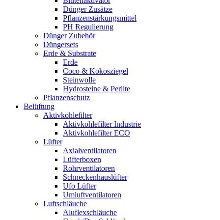
Blütenaktivator
Dünger Zusätze
Pflanzenstärkungsmittel
PH Regulierung
Dünger Zubehör
Düngersets
Erde & Substrate
Erde
Coco & Kokosziegel
Steinwolle
Hydrosteine & Perlite
Pflanzenschutz
Belüftung
Aktivkohlefilter
Aktivkohlefilter Industrie
Aktivkohlefilter ECO
Lüfter
Axialventilatoren
Lüfterboxen
Rohrventilatoren
Schneckenhauslüfter
Ufo Lüfter
Umluftventilatoren
Luftschläuche
Aluflexschläuche